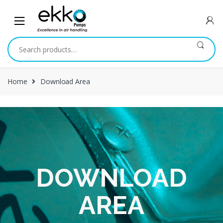
Skip
Skip
to
to
navigation
content
Search
for:
Home
Download Area
DOWNLOAD
AREA